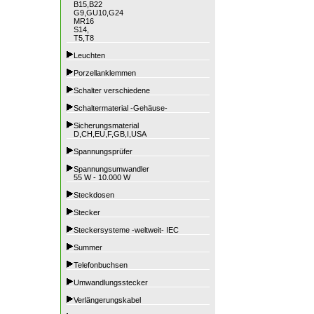
B15,B22
G9,GU10,G24
MR16
S14,
T5,T8
Leuchten
Porzellanklemmen
Schalter verschiedene
Schaltermaterial -Gehäuse-
Sicherungsmaterial
D,CH,EU,F,GB,I,USA
Spannungsprüfer
Spannungsumwandler
55 W - 10.000 W
Steckdosen
Stecker
Steckersysteme -weltweit- IEC
Summer
Telefonbuchsen
Umwandlungsstecker
Verlängerungskabel