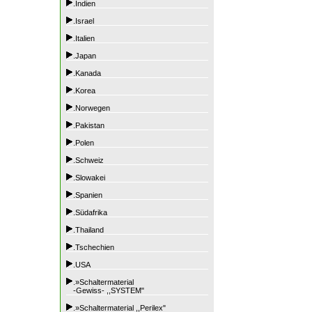
.Indien
.Israel
.Italien
.Japan
.Kanada
.Korea
.Norwegen
.Pakistan
.Polen
.Schweiz
.Slowakei
.Spanien
.Südafrika
.Thailand
.Tschechien
.USA
.»Schaltermaterial
-Gewiss- ,,SYSTEM"
.»Schaltermaterial ,,Perilex"