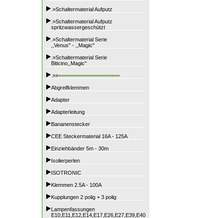
.»Schaltermaterial Aufputz
.»Schaltermaterial Aufputz
spritzwassergeschützt
.»Schaltermaterial Serie
,,Venus" - ,,Magic"
.»Schaltermaterial Serie
Biticino,,Magic"
.»»
=====================
Abgreifklemmen
Adapter
Adapterleitung
Bananenstecker
CEE Steckermaterial 16A - 125A
Einziehbänder 5m - 30m
Isolierperlen
ISOTRONIC
Klemmen 2.5A - 100A
Kupplungen 2 polig + 3 polig
Lampenfassungen
E10,E11,E12,E14,E17,E26,E27,E39,E40