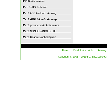
Zolltarifnummern
zz RoHS-Richtlinie
zz1 AGB Ausland - Auszug
zz1 AGB Inland - Auszug
zz1 geänderte Artikelnummer
zz1 SONDERANGEBOTE
zz1 Unsere Nachhaltigkeit
|
|
Home
Produktübersicht
Katalog
Copyright © 2005 - 2019 Fa. Spezialelectric