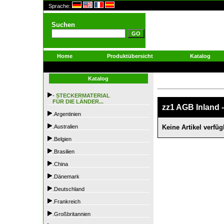
Sprache:
Suchen
Home
Produktübersicht
Katalog
Katalog
-
STECKERMATERIAL
FÜR DIE LÄNDER...
zz1 AGB Inland 
.Argentinien
.Australien
Keine Artikel verfüg
.Belgien
.Brasilien
.China
.Dänemark
.Deutschland
.Frankreich
.Großbritannien