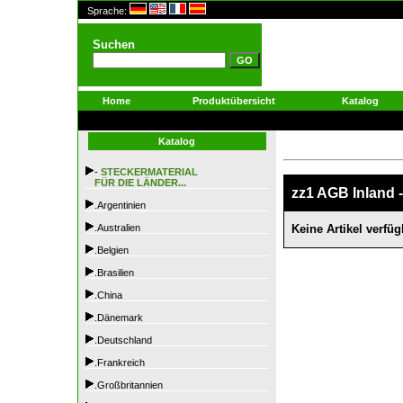
Sprache:
Suchen
Home
Produktübersicht
Katalog
Katalog
-
STECKERMATERIAL
FÜR DIE LÄNDER...
zz1 AGB Inland 
.Argentinien
.Australien
Keine Artikel verfüg
.Belgien
.Brasilien
.China
.Dänemark
.Deutschland
.Frankreich
.Großbritannien