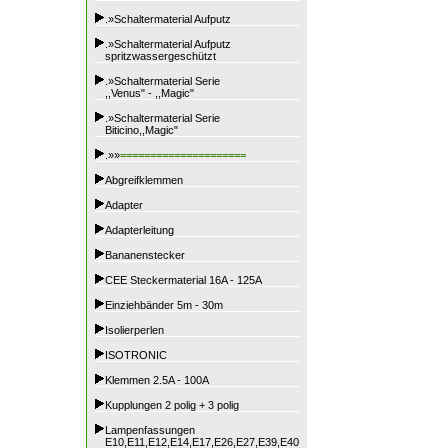
.»Schaltermaterial Aufputz
.»Schaltermaterial Aufputz
spritzwassergeschützt
.»Schaltermaterial Serie
,,Venus" - ,,Magic"
.»Schaltermaterial Serie
Biticino,,Magic"
.»»
=====================
Abgreifklemmen
Adapter
Adapterleitung
Bananenstecker
CEE Steckermaterial 16A - 125A
Einziehbänder 5m - 30m
Isolierperlen
ISOTRONIC
Klemmen 2.5A - 100A
Kupplungen 2 polig + 3 polig
Lampenfassungen
E10,E11,E12,E14,E17,E26,E27,E39,E40