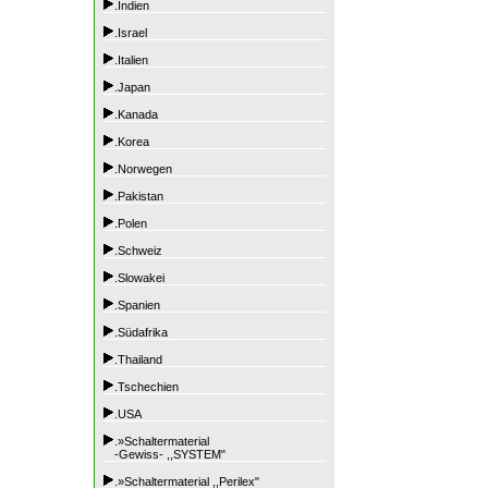
.Indien
.Israel
.Italien
.Japan
.Kanada
.Korea
.Norwegen
.Pakistan
.Polen
.Schweiz
.Slowakei
.Spanien
.Südafrika
.Thailand
.Tschechien
.USA
.»Schaltermaterial
-Gewiss- ,,SYSTEM"
.»Schaltermaterial ,,Perilex"