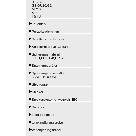
B15,B22
G9,GU10,G24
MR16
S14,
T5,T8
Leuchten
Porzellanklemmen
Schalter verschiedene
Schaltermaterial -Gehäuse-
Sicherungsmaterial
D,CH,EU,F,GB,I,USA
Spannungsprüfer
Spannungsumwandler
55 W - 10.000 W
Steckdosen
Stecker
Steckersysteme -weltweit- IEC
Summer
Telefonbuchsen
Umwandlungsstecker
Verlängerungskabel