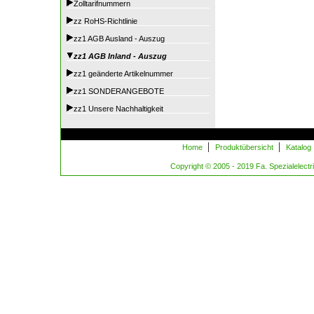
Zolltarifnummern
zz RoHS-Richtlinie
zz1 AGB Ausland - Auszug
zz1 AGB Inland - Auszug
zz1 geänderte Artikelnummer
zz1 SONDERANGEBOTE
zz1 Unsere Nachhaltigkeit
|
|
Home
Produktübersicht
Katalog
Copyright © 2005 - 2019 Fa. Spezialelectric