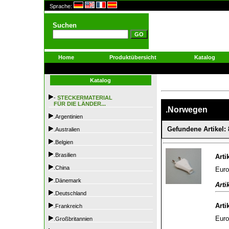
Sprache:
Suchen
Home
Produktübersicht
Katalog
Katalog
-
STECKERMATERIAL
FÜR DIE LÄNDER...
.Norwegen
.Argentinien
Gefundene Artikel: 
.Australien
.Belgien
.Brasilien
Arti
.China
Euro
.Dänemark
Arti
.Deutschland
Arti
.Frankreich
Euro
.Großbritannien