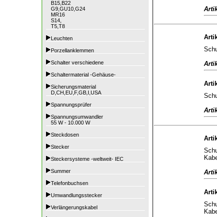
B15,B22
Arti
G9,GU10,G24
MR16
S14,
T5,T8
Arti
Leuchten
Schu
Porzellanklemmen
Schalter verschiedene
Arti
Schaltermaterial -Gehäuse-
Arti
Sicherungsmaterial
D,CH,EU,F,GB,I,USA
Schu
Spannungsprüfer
Arti
Spannungsumwandler
55 W - 10.000 W
Steckdosen
Arti
Stecker
Schu
Kabe
Steckersysteme -weltweit- IEC
Summer
Arti
Telefonbuchsen
Arti
Umwandlungsstecker
Schu
Verlängerungskabel
Kabe