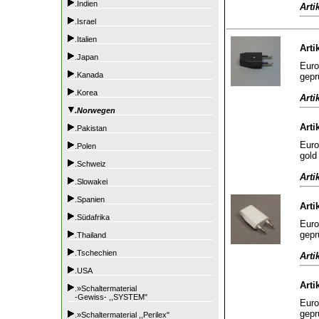
.Indien
Arti
.Israel
.Italien
Arti
.Japan
Euro
.Kanada
gepr
.Korea
Arti
.Norwegen
Arti
.Pakistan
Euro
.Polen
gold
.Schweiz
Arti
.Slowakei
.Spanien
Arti
.Südafrika
Euro
gepr
.Thailand
.Tschechien
Arti
.USA
Arti
.»Schaltermaterial
-Gewiss- ,,SYSTEM"
Euro
gepr
.»Schaltermaterial ,,Perilex"