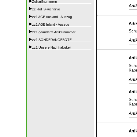
Zolltarifnummern
Arti
zz RoHS-Richtlinie
zz1 AGB Ausland - Auszug
Arti
zz1 AGB Inland - Auszug
Schu
zz1 geänderte Artikelnummer
Arti
zz1 SONDERANGEBOTE
zz1 Unsere Nachhaltigkeit
Arti
Schu
Kabe
Arti
Arti
Schu
Kabe
Arti
Arti