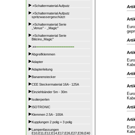
.»Schaltermaterial Aufputz
Arti
.»Schaltermaterial Aufputz
spritzwassergeschützt
Arti
.»Schaltermaterial Serie
Euro
,,Venus" - ,,Magic"
gepr
.»Schaltermaterial Serie
Biticino,,Magic"
Arti
.»»
=====================
Arti
Abgreifklemmen
Euro
Adapter
Kabe
Adapterleitung
Arti
Bananenstecker
CEE Steckermaterial 16A - 125A
Arti
Einziehbänder 5m - 30m
Euro
Kabe
Isolierperlen
Arti
ISOTRONIC
Klemmen 2.5A - 100A
Arti
Kupplungen 2 polig + 3 polig
Euro
Lampenfassungen
Kabe
E10,E11,E12,E14,E17,E26,E27,E39,E40