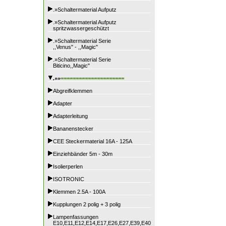
.»Schaltermaterial Aufputz
.»Schaltermaterial Aufputz
spritzwassergeschützt
.»Schaltermaterial Serie
,,Venus" - ,,Magic"
.»Schaltermaterial Serie
Biticino,,Magic"
.»»
=====================
Abgreifklemmen
Adapter
Adapterleitung
Bananenstecker
CEE Steckermaterial 16A - 125A
Einziehbänder 5m - 30m
Isolierperlen
ISOTRONIC
Klemmen 2.5A - 100A
Kupplungen 2 polig + 3 polig
Lampenfassungen
E10,E11,E12,E14,E17,E26,E27,E39,E40