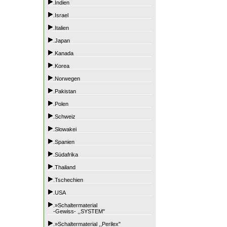
.Indien
.Israel
.Italien
.Japan
.Kanada
.Korea
.Norwegen
.Pakistan
.Polen
.Schweiz
.Slowakei
.Spanien
.Südafrika
.Thailand
.Tschechien
.USA
.»Schaltermaterial
-Gewiss- ,,SYSTEM"
.»Schaltermaterial ,,Perilex"