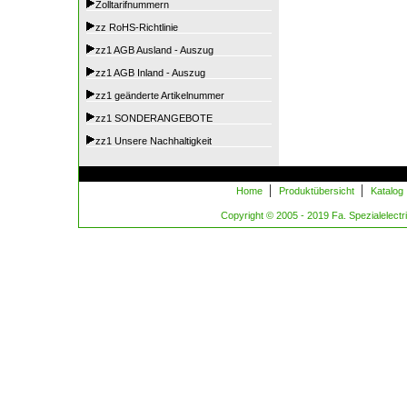
Zolltarifnummern
zz RoHS-Richtlinie
zz1 AGB Ausland - Auszug
zz1 AGB Inland - Auszug
zz1 geänderte Artikelnummer
zz1 SONDERANGEBOTE
zz1 Unsere Nachhaltigkeit
|
|
Home
Produktübersicht
Katalog
Copyright © 2005 - 2019 Fa. Spezialelectric