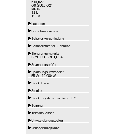
B15,B22
G9,GU10,G24
MR16
S14,
T5,T8
Leuchten
Porzellanklemmen
Schalter verschiedene
Schaltermaterial -Gehäuse-
Sicherungsmaterial
D,CH,EU,F,GB,I,USA
Spannungsprüfer
Spannungsumwandler
55 W - 10.000 W
Steckdosen
Stecker
Steckersysteme -weltweit- IEC
Summer
Telefonbuchsen
Umwandlungsstecker
Verlängerungskabel