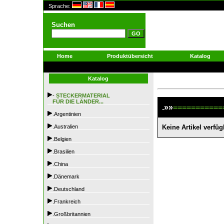
Sprache:
Suchen
Home
Produktübersicht
Katalog
Katalog
-
STECKERMATERIAL
FÜR DIE LÄNDER...
.»»
===========
.Argentinien
.Australien
Keine Artikel verfüg
.Belgien
.Brasilien
.China
.Dänemark
.Deutschland
.Frankreich
.Großbritannien