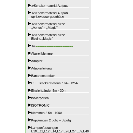
.»Schaltermaterial Aufputz
.»Schaltermaterial Aufputz
spritzwassergeschützt
.»Schaltermaterial Serie
,,Venus" - ,,Magic"
.»Schaltermaterial Serie
Biticino,,Magic"
.»»
=====================
Abgreifklemmen
Adapter
Adapterleitung
Bananenstecker
CEE Steckermaterial 16A - 125A
Einziehbänder 5m - 30m
Isolierperlen
ISOTRONIC
Klemmen 2.5A - 100A
Kupplungen 2 polig + 3 polig
Lampenfassungen
E10,E11,E12,E14,E17,E26,E27,E39,E40