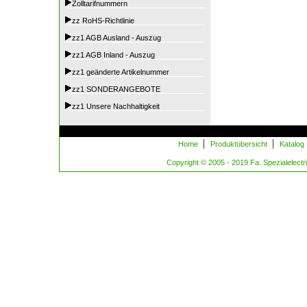
Zolltarifnummern
zz RoHS-Richtlinie
zz1 AGB Ausland - Auszug
zz1 AGB Inland - Auszug
zz1 geänderte Artikelnummer
zz1 SONDERANGEBOTE
zz1 Unsere Nachhaltigkeit
|
|
Home
Produktübersicht
Katalog
Copyright © 2005 - 2019 Fa. Spezialelectric