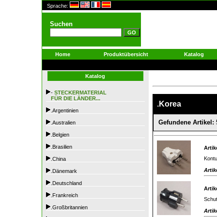
Sprache:
Suchen
Home
Produktübersicht
Katalog
Katalog
-
STECKERMATERIAL
FÜR DIE LÄNDER...
.Korea
.Argentinien
Gefundene Artikel: 
.Australien
.Belgien
.Brasilien
Artik
Kontu
.China
Artik
.Dänemark
.Deutschland
Artik
.Frankreich
Schut
.Großbritannien
Artik