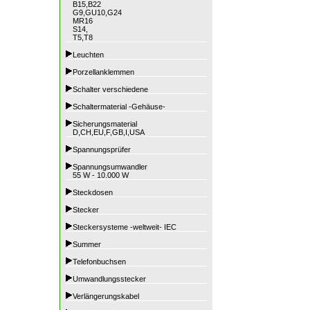
B15,B22
G9,GU10,G24
MR16
S14,
T5,T8
Leuchten
Porzellanklemmen
Schalter verschiedene
Schaltermaterial -Gehäuse-
Sicherungsmaterial
D,CH,EU,F,GB,I,USA
Spannungsprüfer
Spannungsumwandler
55 W - 10.000 W
Steckdosen
Stecker
Steckersysteme -weltweit- IEC
Summer
Telefonbuchsen
Umwandlungsstecker
Verlängerungskabel