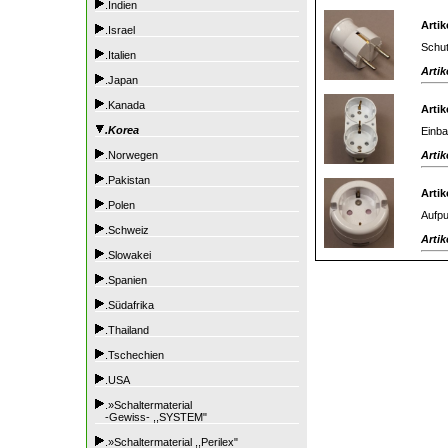
.Indien
Artik
.Israel
Schut
.Italien
Artik
.Japan
.Kanada
Artik
.Korea
Einba
Artik
.Norwegen
.Pakistan
Artik
.Polen
Aufpu
.Schweiz
Artik
.Slowakei
.Spanien
.Südafrika
.Thailand
.Tschechien
.USA
.»Schaltermaterial
-Gewiss- ,,SYSTEM"
.»Schaltermaterial ,,Perilex"