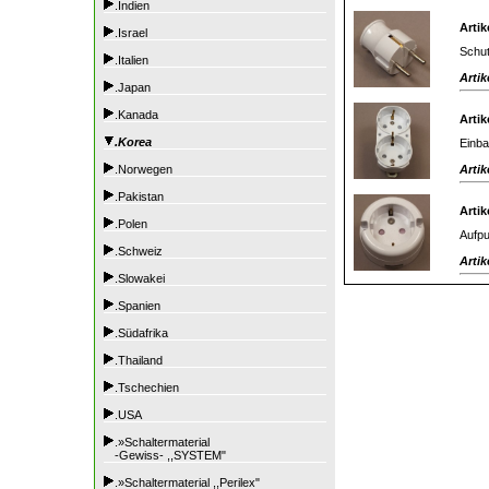
.Indien
Artik
.Israel
Schut
.Italien
Artik
.Japan
.Kanada
Artik
.Korea
Einba
Artik
.Norwegen
.Pakistan
Artik
.Polen
Aufpu
.Schweiz
Artik
.Slowakei
.Spanien
.Südafrika
.Thailand
.Tschechien
.USA
.»Schaltermaterial
-Gewiss- ,,SYSTEM"
.»Schaltermaterial ,,Perilex"