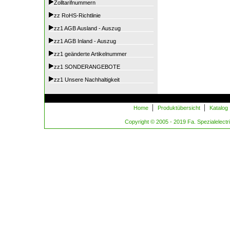
Zolltarifnummern
zz RoHS-Richtlinie
zz1 AGB Ausland - Auszug
zz1 AGB Inland - Auszug
zz1 geänderte Artikelnummer
zz1 SONDERANGEBOTE
zz1 Unsere Nachhaltigkeit
|
|
Home
Produktübersicht
Katalog
Copyright © 2005 - 2019 Fa. Spezialelectric