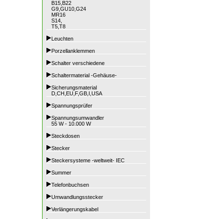
B15,B22
G9,GU10,G24
MR16
S14,
T5,T8
Leuchten
Porzellanklemmen
Schalter verschiedene
Schaltermaterial -Gehäuse-
Sicherungsmaterial
D,CH,EU,F,GB,I,USA
Spannungsprüfer
Spannungsumwandler
55 W - 10.000 W
Steckdosen
Stecker
Steckersysteme -weltweit- IEC
Summer
Telefonbuchsen
Umwandlungsstecker
Verlängerungskabel