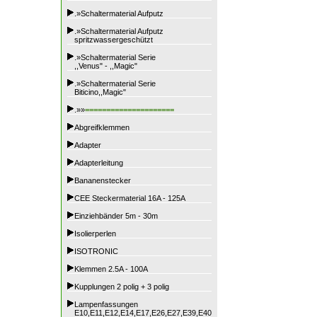
.»Schaltermaterial Aufputz
.»Schaltermaterial Aufputz
spritzwassergeschützt
.»Schaltermaterial Serie
,,Venus" - ,,Magic"
.»Schaltermaterial Serie
Biticino,,Magic"
.»»
=====================
Abgreifklemmen
Adapter
Adapterleitung
Bananenstecker
CEE Steckermaterial 16A - 125A
Einziehbänder 5m - 30m
Isolierperlen
ISOTRONIC
Klemmen 2.5A - 100A
Kupplungen 2 polig + 3 polig
Lampenfassungen
E10,E11,E12,E14,E17,E26,E27,E39,E40