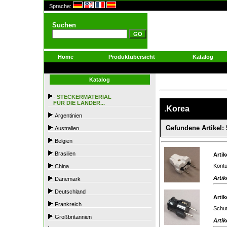
Sprache:
Suchen
Home
Produktübersicht
Katalog
Katalog
-
STECKERMATERIAL
FÜR DIE LÄNDER...
.Korea
.Argentinien
Gefundene Artikel: 
.Australien
.Belgien
.Brasilien
Artik
Kontu
.China
Artik
.Dänemark
.Deutschland
Artik
.Frankreich
Schut
.Großbritannien
Artik