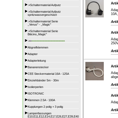
Arti
.»Schaltermaterial Aufputz
Adap
.»Schaltermaterial Aufputz
10A,
spritzwassergeschützt
Arti
.»Schaltermaterial Serie
,,Venus" - ,,Magic"
.»Schaltermaterial Serie
Arti
Biticino,,Magic"
Adap
.»»
=====================
250V
Abgreifklemmen
Arti
Adapter
Adapterleitung
Arti
Bananenstecker
Adap
CEE Steckermaterial 16A - 125A
abge
Einziehbänder 5m - 30m
Arti
Isolierperlen
ISOTRONIC
Arti
Klemmen 2.5A - 100A
Adap
Kupplungen 2 polig + 3 polig
Arti
Lampenfassungen
E10,E11,E12,E14,E17,E26,E27,E39,E40