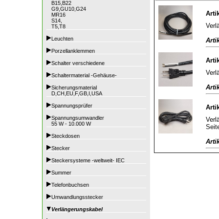
B15,B22
G9,GU10,G24
Arti
MR16
S14,
Verl
T5,T8
Leuchten
Arti
Porzellanklemmen
Arti
Schalter verschiedene
Verl
Schaltermaterial -Gehäuse-
Arti
Sicherungsmaterial
D,CH,EU,F,GB,I,USA
Spannungsprüfer
Arti
Spannungsumwandler
Verl
55 W - 10.000 W
Seit
Steckdosen
Arti
Stecker
Steckersysteme -weltweit- IEC
Summer
Telefonbuchsen
Umwandlungsstecker
Verlängerungskabel