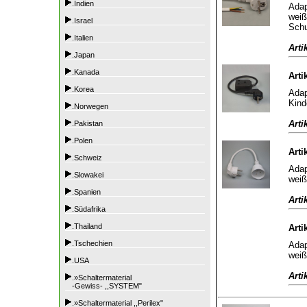
.Indien
Adap
weiß
.Israel
Schu
.Italien
Arti
.Japan
.Kanada
Arti
.Korea
Adap
Kind
.Norwegen
Arti
.Pakistan
.Polen
Arti
.Schweiz
Adap
.Slowakei
weiß
.Spanien
Arti
.Südafrika
.Thailand
Arti
.Tschechien
Adap
weiß
.USA
Arti
.»Schaltermaterial
-Gewiss- ,,SYSTEM"
.»Schaltermaterial ,,Perilex"