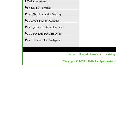
Zolltarifnummern
zz RoHS-Richtlinie
zz1 AGB Ausland - Auszug
zz1 AGB Inland - Auszug
zz1 geänderte Artikelnummer
zz1 SONDERANGEBOTE
zz1 Unsere Nachhaltigkeit
|
|
Home
Produktübersicht
Katalog
Copyright © 2005 - 2019 Fa. Spezialelectric