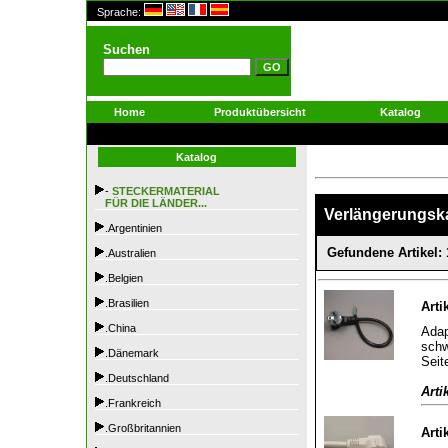
Sprache:
Suchen
Home
Produktübersicht
Katalog
Katalog
-
STECKERMATERIAL
FÜR DIE LÄNDER...
Verlängerungsk
.Argentinien
Gefundene Artikel: 
.Australien
.Belgien
.Brasilien
Arti
.China
Adap
schw
.Dänemark
Seit
.Deutschland
Arti
.Frankreich
.Großbritannien
Arti