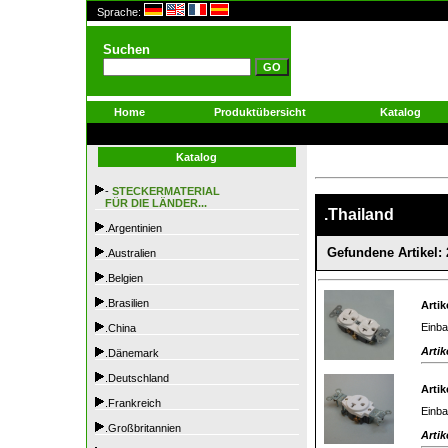
Sprache:
Suchen
Home
Produktübersicht
Katalog
Katalog
-
STECKERMATERIAL
FÜR DIE LÄNDER...
.Thailand
.Argentinien
Gefundene Artikel: 
.Australien
.Belgien
.Brasilien
Artik
Einba
.China
Artik
.Dänemark
.Deutschland
Artik
.Frankreich
Einba
.Großbritannien
Artik