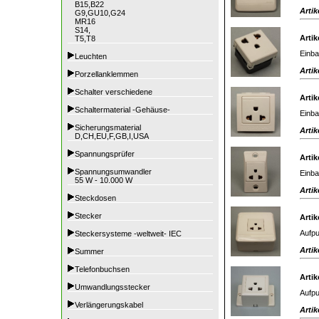
B15,B22
Artik
G9,GU10,G24
MR16
S14,
Artik
T5,T8
Einba
Leuchten
Artik
Porzellanklemmen
Schalter verschiedene
Artik
Schaltermaterial -Gehäuse-
Einba
Sicherungsmaterial
Artik
D,CH,EU,F,GB,I,USA
Spannungsprüfer
Artik
Spannungsumwandler
Einba
55 W - 10.000 W
Artik
Steckdosen
Stecker
Artik
Aufpu
Steckersysteme -weltweit- IEC
Artik
Summer
Telefonbuchsen
Artik
Umwandlungsstecker
Aufpu
Verlängerungskabel
Artik