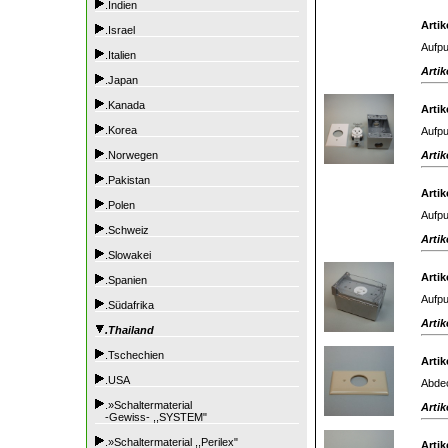
.Indien
Artik
.Israel
Aufpu
.Italien
Artik
.Japan
.Kanada
Artik
.Korea
Aufpu
Artik
.Norwegen
.Pakistan
Artik
.Polen
Aufpu
.Schweiz
Artik
.Slowakei
Artik
.Spanien
Aufpu
.Südafrika
Artik
.Thailand
.Tschechien
Artik
.USA
Abdec
.»Schaltermaterial
Artik
-Gewiss- ,,SYSTEM"
.»Schaltermaterial ,,Perilex"
Artik