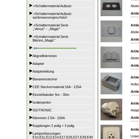
Abdec
.»Schaltermaterial Aufputz
Artik
.»Schaltermaterial Aufputz
spritzwassergeschützt
.»Schaltermaterial Serie
Artik
,,Venus" - ,,Magic"
Abdec
.»Schaltermaterial Serie
Artik
Biticino,,Magic"
.»»
=====================
Artik
Abgreifklemmen
Abdec
Adapter
Artik
Adapterleitung
Artik
Bananenstecker
Aufpu
CEE Steckermaterial 16A - 125A
Artik
Einziehbänder 5m - 30m
Isolierperlen
Artik
Adapt
ISOTRONIC
Artik
Klemmen 2.5A - 100A
Kupplungen 2 polig + 3 polig
Artik
Lampenfassungen
Unter
E10,E11,E12,E14,E17,E26,E27,E39,E40