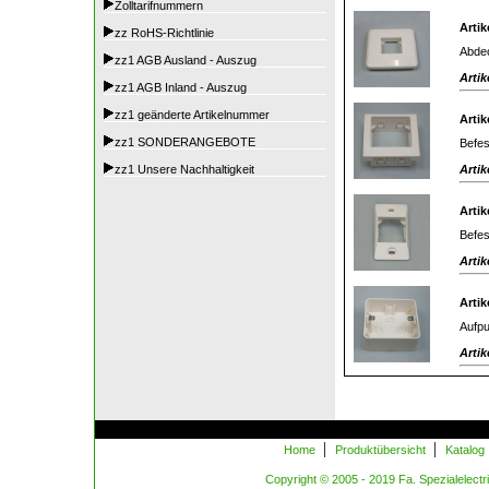
Zolltarifnummern
Artik
zz RoHS-Richtlinie
Abdec
zz1 AGB Ausland - Auszug
Artik
zz1 AGB Inland - Auszug
zz1 geänderte Artikelnummer
Artik
zz1 SONDERANGEBOTE
Befes
Artik
zz1 Unsere Nachhaltigkeit
Artik
Befes
Artik
Artik
Aufpu
Artik
|
|
Home
Produktübersicht
Katalog
Copyright © 2005 - 2019 Fa. Spezialelectric