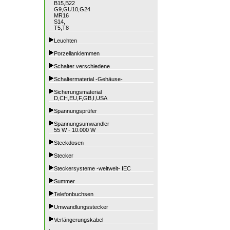
B15,B22
G9,GU10,G24
MR16
S14,
T5,T8
Leuchten
Porzellanklemmen
Schalter verschiedene
Schaltermaterial -Gehäuse-
Sicherungsmaterial
D,CH,EU,F,GB,I,USA
Spannungsprüfer
Spannungsumwandler
55 W - 10.000 W
Steckdosen
Stecker
Steckersysteme -weltweit- IEC
Summer
Telefonbuchsen
Umwandlungsstecker
Verlängerungskabel