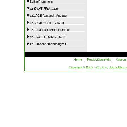
Zolltarifnummern
zz RoHS-Richtlinie
zz1 AGB Ausland - Auszug
zz1 AGB Inland - Auszug
zz1 geänderte Artikelnummer
zz1 SONDERANGEBOTE
zz1 Unsere Nachhaltigkeit
|
|
Home
Produktübersicht
Katalog
Copyright © 2005 - 2019 Fa. Spezialelectric