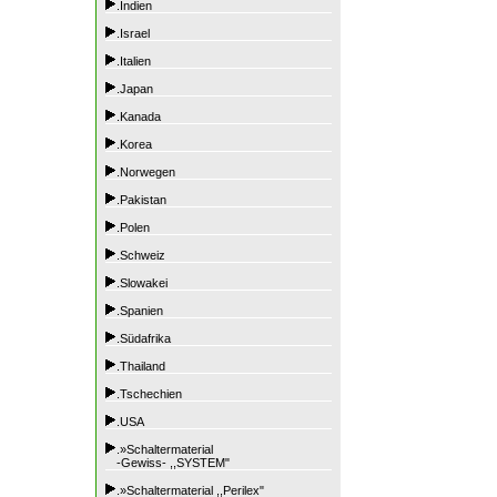
.Indien
.Israel
.Italien
.Japan
.Kanada
.Korea
.Norwegen
.Pakistan
.Polen
.Schweiz
.Slowakei
.Spanien
.Südafrika
.Thailand
.Tschechien
.USA
.»Schaltermaterial
-Gewiss- ,,SYSTEM"
.»Schaltermaterial ,,Perilex"