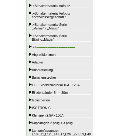
.»Schaltermaterial Aufputz
.»Schaltermaterial Aufputz
spritzwassergeschützt
.»Schaltermaterial Serie
,,Venus" - ,,Magic"
.»Schaltermaterial Serie
Biticino,,Magic"
.»»
=====================
Abgreifklemmen
Adapter
Adapterleitung
Bananenstecker
CEE Steckermaterial 16A - 125A
Einziehbänder 5m - 30m
Isolierperlen
ISOTRONIC
Klemmen 2.5A - 100A
Kupplungen 2 polig + 3 polig
Lampenfassungen
E10,E11,E12,E14,E17,E26,E27,E39,E40