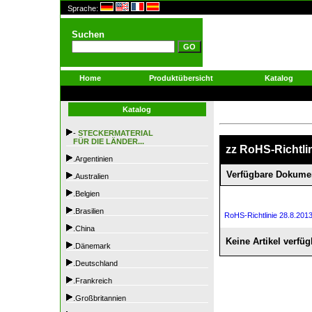
Sprache:
Suchen
Home
Produktübersicht
Katalog
Katalog
-
STECKERMATERIAL
FÜR DIE LÄNDER...
zz RoHS-Richtli
.Argentinien
Verfügbare Dokume
.Australien
.Belgien
.Brasilien
RoHS-Richtlinie 28.8.2013
.China
Keine Artikel verfüg
.Dänemark
.Deutschland
.Frankreich
.Großbritannien