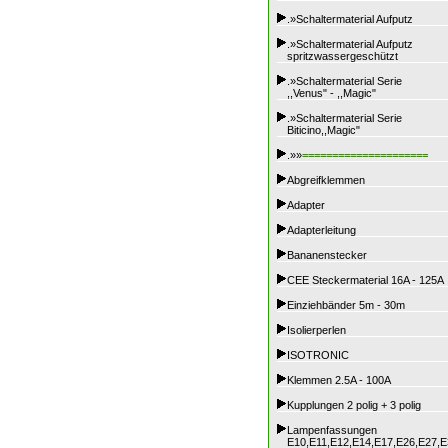
.»Schaltermaterial Aufputz
.»Schaltermaterial Aufputz
spritzwassergeschützt
.»Schaltermaterial Serie
,,Venus" - ,,Magic"
.»Schaltermaterial Serie
Biticino,,Magic"
.»»
=====================
Abgreifklemmen
Adapter
Adapterleitung
Bananenstecker
CEE Steckermaterial 16A - 125A
Einziehbänder 5m - 30m
Isolierperlen
ISOTRONIC
Klemmen 2.5A - 100A
Kupplungen 2 polig + 3 polig
Lampenfassungen
E10,E11,E12,E14,E17,E26,E27,E