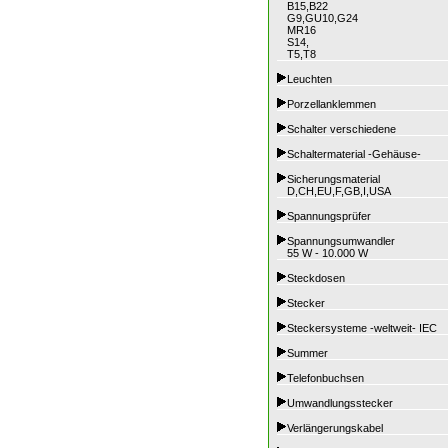
B15,B22
G9,GU10,G24
MR16
S14,
T5,T8
Leuchten
Porzellanklemmen
Schalter verschiedene
Schaltermaterial -Gehäuse-
Sicherungsmaterial
D,CH,EU,F,GB,I,USA
Spannungsprüfer
Spannungsumwandler
55 W - 10.000 W
Steckdosen
Stecker
Steckersysteme -weltweit- IEC
Summer
Telefonbuchsen
Umwandlungsstecker
Verlängerungskabel