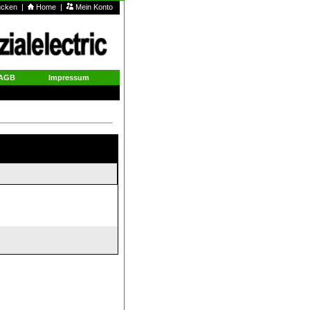
rucken
|
Home
|
Mein Konto
AGB
Impressum