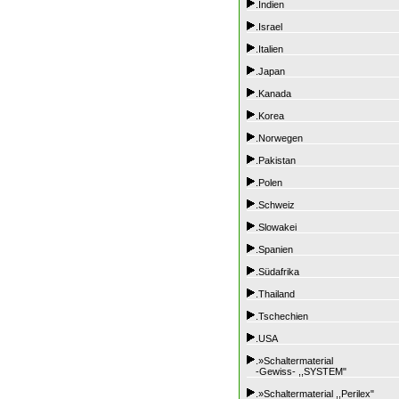
.Indien
.Israel
.Italien
.Japan
.Kanada
.Korea
.Norwegen
.Pakistan
.Polen
.Schweiz
.Slowakei
.Spanien
.Südafrika
.Thailand
.Tschechien
.USA
.»Schaltermaterial
-Gewiss- ,,SYSTEM"
.»Schaltermaterial ,,Perilex"