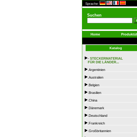
Sprache:
Suchen
Home
Produktüb
Katalog
-
STECKERMATERIAL
FÜR DIE LÄNDER...
.Argentinien
.Australien
.Belgien
.Brasilien
.China
.Dänemark
.Deutschland
.Frankreich
.Großbritannien