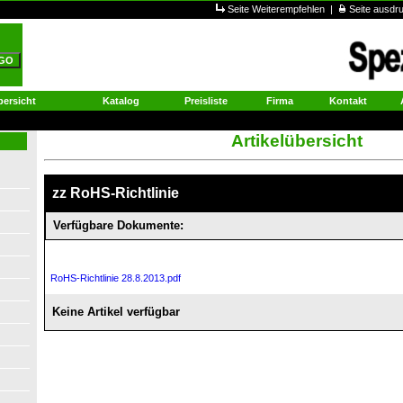
Seite Weiterempfehlen
|
Seite ausd
ersicht
Katalog
Preisliste
Firma
Kontakt
Artikelübersicht
zz RoHS-Richtlinie
Verfügbare Dokumente:
RoHS-Richtlinie 28.8.2013.pdf
Keine Artikel verfügbar