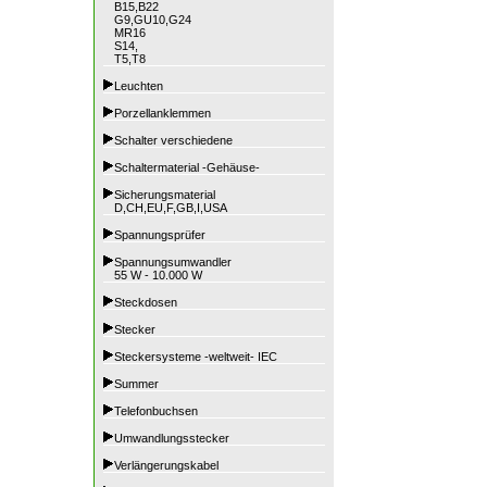
B15,B22
G9,GU10,G24
MR16
S14,
T5,T8
Leuchten
Porzellanklemmen
Schalter verschiedene
Schaltermaterial -Gehäuse-
Sicherungsmaterial
D,CH,EU,F,GB,I,USA
Spannungsprüfer
Spannungsumwandler
55 W - 10.000 W
Steckdosen
Stecker
Steckersysteme -weltweit- IEC
Summer
Telefonbuchsen
Umwandlungsstecker
Verlängerungskabel