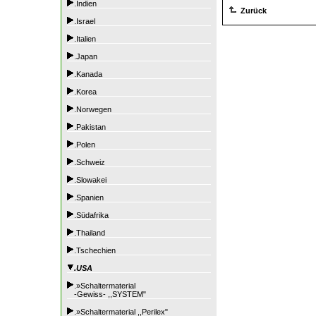
.Indien
Zurück
.Israel
.Italien
.Japan
.Kanada
.Korea
.Norwegen
.Pakistan
.Polen
.Schweiz
.Slowakei
.Spanien
.Südafrika
.Thailand
.Tschechien
.USA
.»Schaltermaterial
-Gewiss- ,,SYSTEM"
.»Schaltermaterial ,,Perilex"