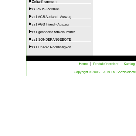
Zolltarifnummern
zz RoHS-Richtlinie
zz1 AGB Ausland - Auszug
zz1 AGB Inland - Auszug
zz1 geänderte Artikelnummer
zz1 SONDERANGEBOTE
zz1 Unsere Nachhaltigkeit
|
|
Home
Produktübersicht
Katalog
Copyright © 2005 - 2019 Fa. Spezialelectric