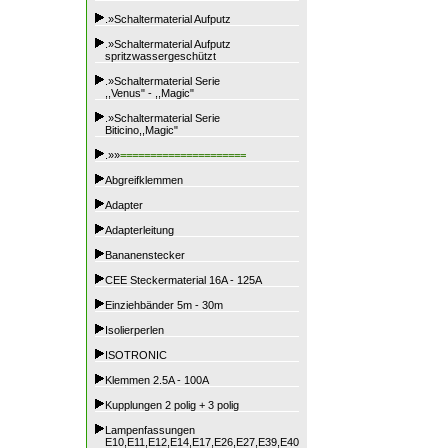
.»Schaltermaterial Aufputz
.»Schaltermaterial Aufputz
spritzwassergeschützt
.»Schaltermaterial Serie
,,Venus" - ,,Magic"
.»Schaltermaterial Serie
Biticino,,Magic"
.»»
=====================
Abgreifklemmen
Adapter
Adapterleitung
Bananenstecker
CEE Steckermaterial 16A - 125A
Einziehbänder 5m - 30m
Isolierperlen
ISOTRONIC
Klemmen 2.5A - 100A
Kupplungen 2 polig + 3 polig
Lampenfassungen
E10,E11,E12,E14,E17,E26,E27,E39,E40