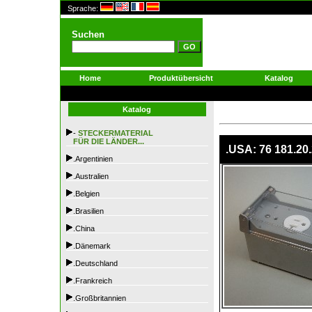
Sprache:
Suchen
Home
Produktübersicht
Katalog
Katalog
-
STECKERMATERIAL
FÜR DIE LÄNDER...
.USA: 76 181.20
.Argentinien
.Australien
.Belgien
.Brasilien
.China
.Dänemark
.Deutschland
.Frankreich
.Großbritannien