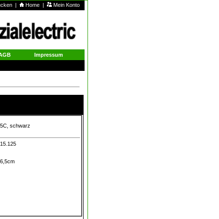
rucken
|
Home
|
Mein Konto
AGB
Impressum
15C, schwarz
.15.125
6,5cm