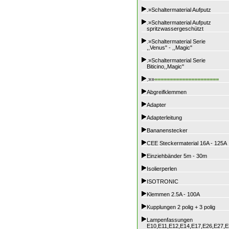
.»Schaltermaterial Aufputz
.»Schaltermaterial Aufputz
spritzwassergeschützt
.»Schaltermaterial Serie
,,Venus" - ,,Magic"
.»Schaltermaterial Serie
Biticino,,Magic"
.»»
=====================
Abgreifklemmen
Adapter
Adapterleitung
Bananenstecker
CEE Steckermaterial 16A - 125A
Einziehbänder 5m - 30m
Isolierperlen
ISOTRONIC
Klemmen 2.5A - 100A
Kupplungen 2 polig + 3 polig
Lampenfassungen
E10,E11,E12,E14,E17,E26,E27,E