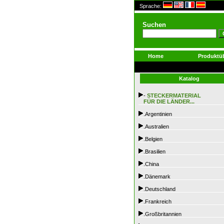
Sprache:
Suchen
Home
Produktüb
Katalog
-
STECKERMATERIAL
FÜR DIE LÄNDER...
.Argentinien
.Australien
.Belgien
.Brasilien
.China
.Dänemark
.Deutschland
.Frankreich
.Großbritannien