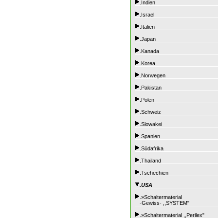
.Indien
.Israel
.Italien
.Japan
.Kanada
.Korea
.Norwegen
.Pakistan
.Polen
.Schweiz
.Slowakei
.Spanien
.Südafrika
.Thailand
.Tschechien
.USA
.»Schaltermaterial
-Gewiss- ,,SYSTEM"
.»Schaltermaterial ,,Perilex"