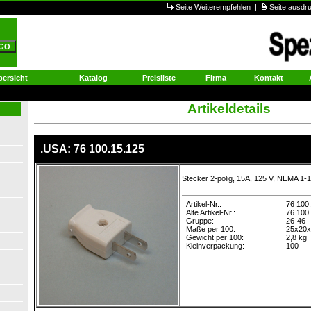
Seite Weiterempfehlen
|
Seite ausd
ersicht
Katalog
Preisliste
Firma
Kontakt
Artikeldetails
.USA: 76 100.15.125
Stecker 2-polig, 15A, 125 V, NEMA 1-
Artikel-Nr.:
76 100
Alte Artikel-Nr.:
76 100
Gruppe:
26-46
Maße per 100:
25x20x
Gewicht per 100:
2,8 kg
Kleinverpackung:
100