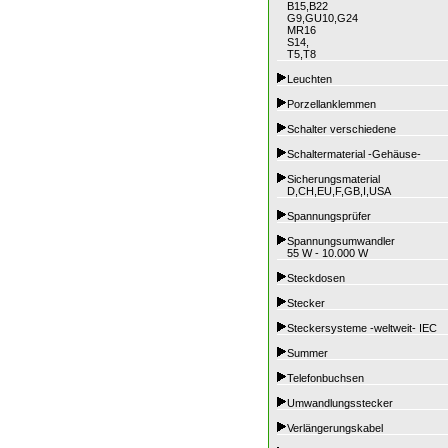
B15,B22
G9,GU10,G24
MR16
S14,
T5,T8
Leuchten
Porzellanklemmen
Schalter verschiedene
Schaltermaterial -Gehäuse-
Sicherungsmaterial
D,CH,EU,F,GB,I,USA
Spannungsprüfer
Spannungsumwandler
55 W - 10.000 W
Steckdosen
Stecker
Steckersysteme -weltweit- IEC
Summer
Telefonbuchsen
Umwandlungsstecker
Verlängerungskabel