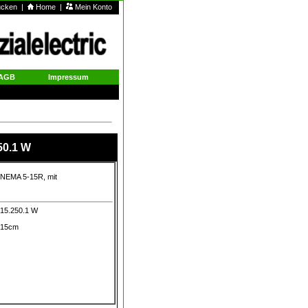
rucken
|
Home
|
Mein Konto
AGB
Impressum
50.1 W
, NEMA 5-15R, mit
.15.250.1 W
x15cm