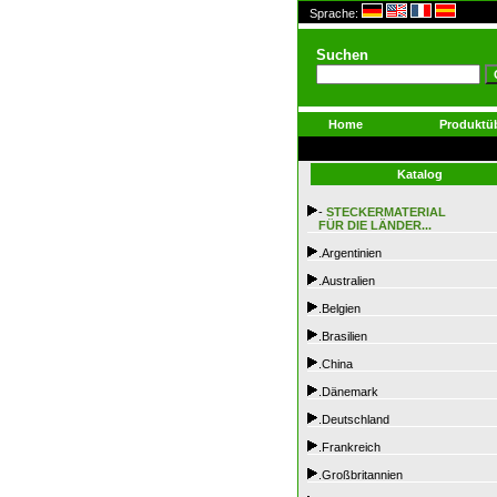
Sprache:
Suchen
Home
Produktüb
Katalog
-
STECKERMATERIAL
FÜR DIE LÄNDER...
.Argentinien
.Australien
.Belgien
.Brasilien
.China
.Dänemark
.Deutschland
.Frankreich
.Großbritannien