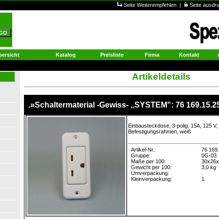
Seite Weiterempfehlen
|
Seite ausd
ersicht
Katalog
Preisliste
Firma
Kontakt
Artikeldetails
.»Schaltermaterial -Gewiss- ,,SYSTEM": 76 169.15.2
Einbausteckdose, 3-polig, 15A, 125 V
Befestigungsrahmen, weiß
Artikel-Nr.:
76 169
Gruppe:
0G-03
Maße per 100:
30x26
Gewicht per 100:
3,0 kg
Umverpackung:
.
Kleinverpackung:
1