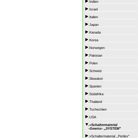
.Indien
.Israel
.Italien
.Japan
.Kanada
.Korea
.Norwegen
.Pakistan
.Polen
.Schweiz
.Slowakei
.Spanien
.Südafrika
.Thailand
.Tschechien
.USA
.»Schaltermaterial
-Gewiss- ,,SYSTEM"
.»Schaltermaterial ,,Perilex"