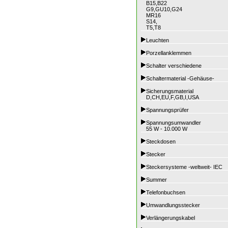
B15,B22
G9,GU10,G24
MR16
S14,
T5,T8
Leuchten
Porzellanklemmen
Schalter verschiedene
Schaltermaterial -Gehäuse-
Sicherungsmaterial
D,CH,EU,F,GB,I,USA
Spannungsprüfer
Spannungsumwandler
55 W - 10.000 W
Steckdosen
Stecker
Steckersysteme -weltweit- IEC
Summer
Telefonbuchsen
Umwandlungsstecker
Verlängerungskabel