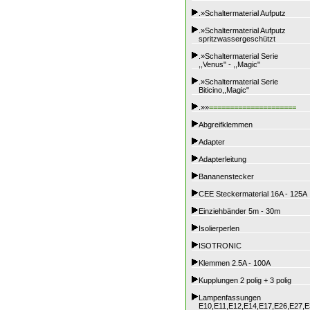
.»Schaltermaterial Aufputz
.»Schaltermaterial Aufputz
spritzwassergeschützt
.»Schaltermaterial Serie
,,Venus" - ,,Magic"
.»Schaltermaterial Serie
Biticino,,Magic"
.»»
=====================
Abgreifklemmen
Adapter
Adapterleitung
Bananenstecker
CEE Steckermaterial 16A - 125A
Einziehbänder 5m - 30m
Isolierperlen
ISOTRONIC
Klemmen 2.5A - 100A
Kupplungen 2 polig + 3 polig
Lampenfassungen
E10,E11,E12,E14,E17,E26,E27,E