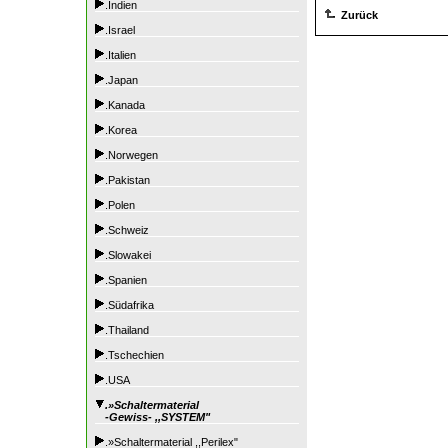
.Indien
Zurück
.Israel
.Italien
.Japan
.Kanada
.Korea
.Norwegen
.Pakistan
.Polen
.Schweiz
.Slowakei
.Spanien
.Südafrika
.Thailand
.Tschechien
.USA
.»Schaltermaterial
-Gewiss- ,,SYSTEM"
.»Schaltermaterial ,,Perilex"