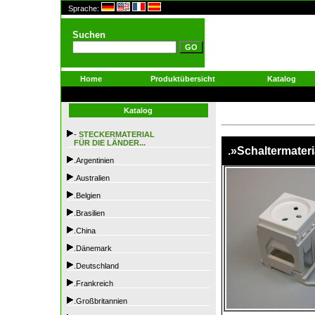
Sprache:
Suchen
Home
Produktübersicht
Katalog
Katalog
-
STECKERMATERIAL
FÜR DIE LÄNDER...
.»Schaltermateri
.Argentinien
.Australien
.Belgien
.Brasilien
.China
.Dänemark
.Deutschland
.Frankreich
.Großbritannien