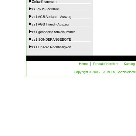
Zolltarifnummern
zz RoHS-Richtlinie
zz1 AGB Ausland - Auszug
zz1 AGB Inland - Auszug
zz1 geänderte Artikelnummer
zz1 SONDERANGEBOTE
zz1 Unsere Nachhaltigkeit
|
|
Home
Produktübersicht
Katalog
Copyright © 2005 - 2019 Fa. Spezialelectric