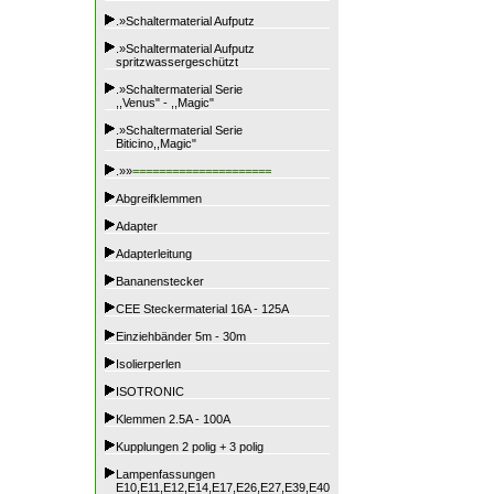
.»Schaltermaterial Aufputz
.»Schaltermaterial Aufputz
spritzwassergeschützt
.»Schaltermaterial Serie
,,Venus" - ,,Magic"
.»Schaltermaterial Serie
Biticino,,Magic"
.»»
=====================
Abgreifklemmen
Adapter
Adapterleitung
Bananenstecker
CEE Steckermaterial 16A - 125A
Einziehbänder 5m - 30m
Isolierperlen
ISOTRONIC
Klemmen 2.5A - 100A
Kupplungen 2 polig + 3 polig
Lampenfassungen
E10,E11,E12,E14,E17,E26,E27,E39,E40