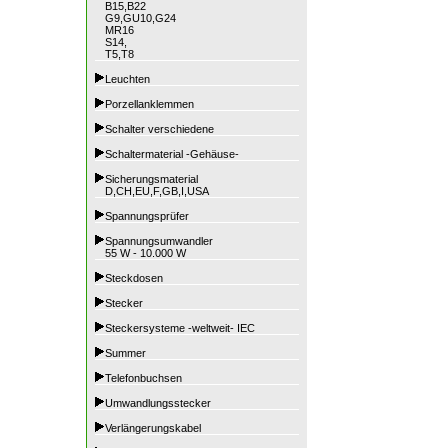
B15,B22
G9,GU10,G24
MR16
S14,
T5,T8
Leuchten
Porzellanklemmen
Schalter verschiedene
Schaltermaterial -Gehäuse-
Sicherungsmaterial
D,CH,EU,F,GB,I,USA
Spannungsprüfer
Spannungsumwandler
55 W - 10.000 W
Steckdosen
Stecker
Steckersysteme -weltweit- IEC
Summer
Telefonbuchsen
Umwandlungsstecker
Verlängerungskabel