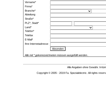
Vorname*
Firma*
Branche*
Abteilung
Straße*
PLZ*, Stadt*
Land*
Telefon*
Telefax
E-Mail*
Ihre Internetadresse
Alle mit * gekennzeichneten müssen ausgefüllt werden..
Alle Angaben ohne Gewähr. Irrtüm
Copyright © 2005 - 2019 Fa. Spezialelectric. All rights reserv